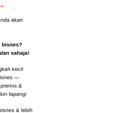
…
anda akan
 bisnes?
lan sahaja!
gkah kecil
bisnes —
premis &
kin lapang!
isnes & lebih