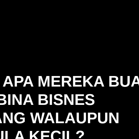
: APA MEREKA BU
BINA BISNES
NG WALAUPUN
LA KECIL?