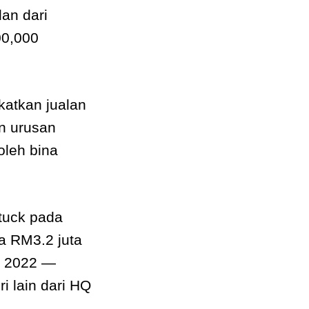
lan dari
00,000
katkan jualan
n urusan
oleh bina
tuck pada
a RM3.2 juta
k 2022 —
i lain dari HQ