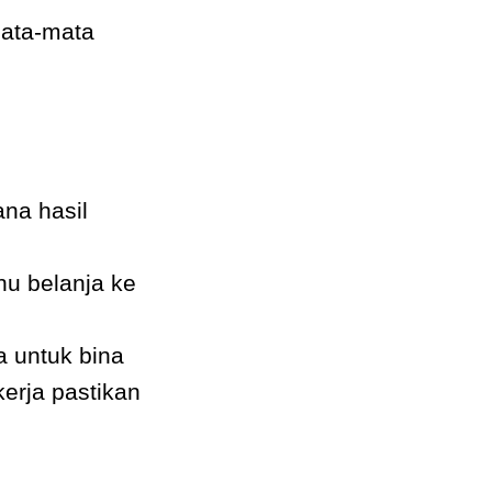
ata-mata
ana hasil
ahu belanja ke
a untuk bina
erja pastikan