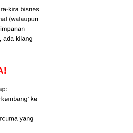
ra-kira bisnes
hal (walaupun
 simpanan
 ada kilang
A!
ap:
erkembang’ ke
percuma yang